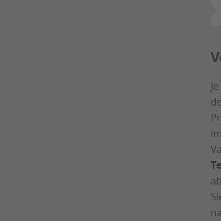
V
Je
de
Pr
im
Va
Te
ab
Si
na