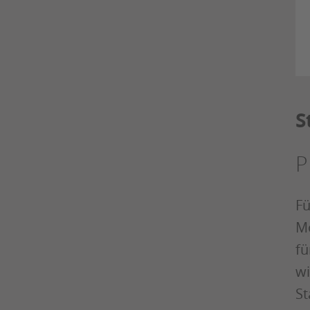
S
P
Fü
Mo
fü
wi
St