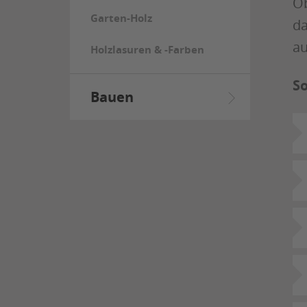
Ob
Garten-Holz
da
au
Holzlasuren & -Farben
So
Bauen