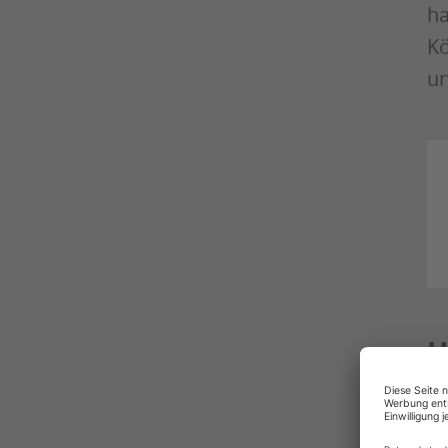
ha
Kö
u
H
Th
ei