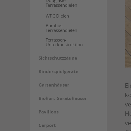
Douglasie
Terrassendielen
WPC Dielen
Bambus
Terrassendielen
Terrassen-
Unterkonstruktion
Sichtschutzzäune
Kinderspielgeräte
Ei
Gartenhäuser
kö
Biohort Gerätehäuser
ve
Pavillons
Ho
ve
Carport