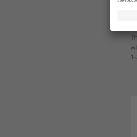
zu
So
zu
Th
wi
1-