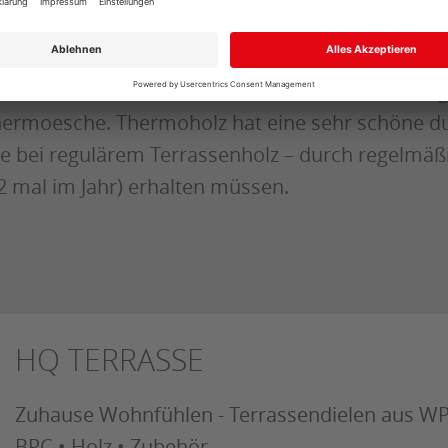
 einer stark erhöhten Widerstandskraft gegen S
mit erhält man ein extrem dauerhaftes Terrasse
 müssen. Thermo-Kiefer ist hier der Preiseinstieg
ermoesche. Thermoholz hat eine sehr schöne dun
e bei regulärem Terrassenholz – durch regelmäßi
2 mal im Jahr) erhalten müssen.
HQ TERRASSE
Zuhause Wohnfühlen - Terrassendielen aus WP
BPC • Holz • Zubehör