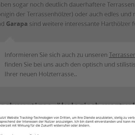
ben sogar noch deutlich dauerhaftere Terrassenh
nigin der Terrassenhölzer) oder auch edles und 
nd
Garapa
sind weitere interessante Harthölzer f
Informieren Sie sich auch zu unseren
Terrasse
finden Sie bei uns auch den optisch und stilis
Ihrer neuen Holzterrasse..
ochwertiges, ökologisch wertvo
ermoholz ist ein sehr interessantes Produkt für d
nheimisches Holz einer Hitzebehandlung ganz oh