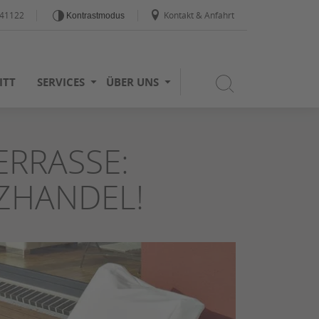
441122
Kontakt & Anfahrt
Kontrastmodus
ITT
SERVICES
ÜBER UNS
ERRASSE:
ZHANDEL!