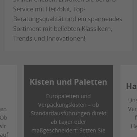
Service mit Herzblut, Top-
Beratungsqualität und ein spannendes
Sortiment mit beliebten Klassikern,
Trends und Innovationen!
Kisten und Paletten
Ha
Europaletten und
Uns
Verpackungskisten – ob
gen
Ver
Standardausführungen direkt
 Ob
ab Lager oder
wir
Ha
maßgeschneidert: Setzen Sie
 auf