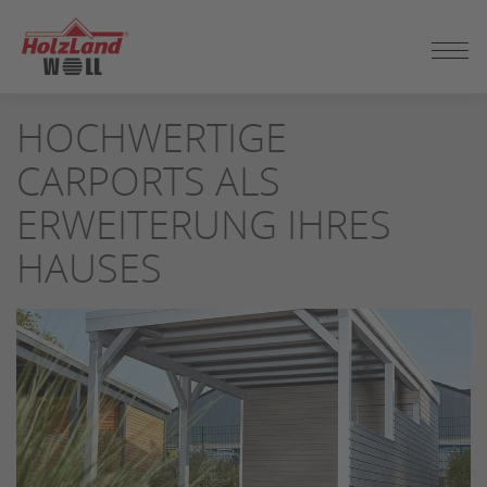
ZUM
HOCHWERTIGE
SEITENINHALT
SPRINGEN
CARPORTS ALS
ERWEITERUNG IHRES
HAUSES