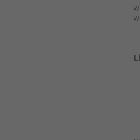
Wa
Wi
L