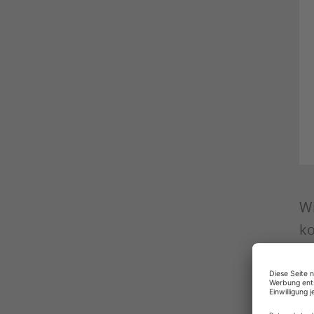
Wi
ko
Ih
pe