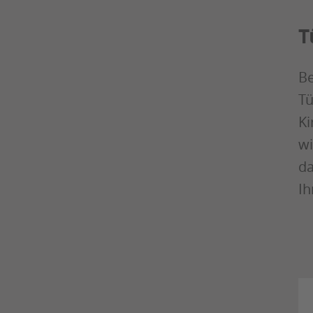
T
Be
Tü
Ki
wi
da
Ih