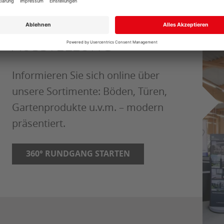
360° EINBLICK IN UNSERE
AUSSTELLUNG
Informieren Sie sich online über
unsere Sortimente: Böden, Türen,
Gartenprodukte u.v.m. – modern
präsentiert.
360° RUNDGANG STARTEN