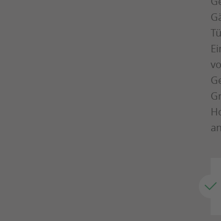
Ge
Gä
Tü
Ei
vo
Ge
Gr
Ho
an