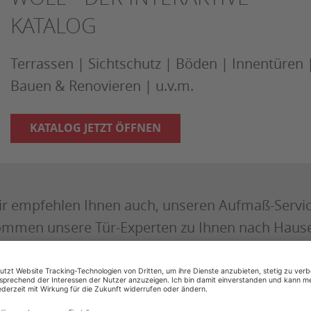
KATALOG
Terrassen | Sichtschutz | Böden | Innentüren 
Bauen & Renovieren | u.v.m.
KATALOG JETZT ÖFFNEN
r empfehlen Ihnen auch, unseren Aufmaß-Servi
mmen unsere Tür-Experten zu Ihnen nach Haus
nen bei der gesamten Projektplanung beiseite. So
rfekt!