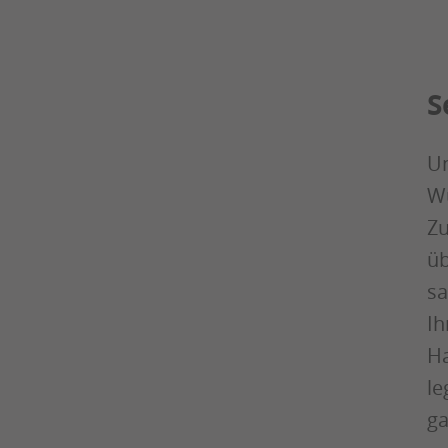
S
Un
Wü
Zu
üb
s
Ih
Ha
le
ga